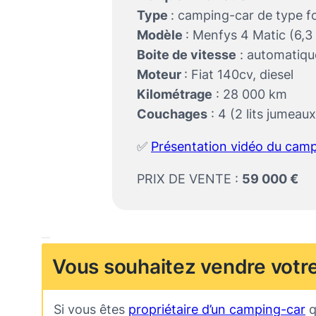
Type
: camping-car de type 
Modèle
: Menfys 4 Matic (6,3
Boite de vitesse
: automatiqu
Moteur
: Fiat 140cv, diesel
Kilométrage
: 28 000 km
Couchages
: 4 (2 lits jumeaux
✅
Présentation vidéo du camp
PRIX DE VENTE :
59 000 €
Vous souhaitez vendre votr
Si vous êtes
propriétaire d’un camping-car
q