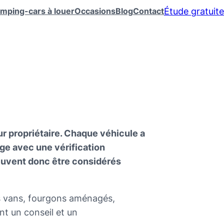
Étude gratuite
mping-cars à louer
Occasions
Blog
Contact
r propriétaire. Chaque véhicule a
ge avec une vérification
euvent donc être considérés
es vans, fourgons aménagés,
ant un conseil et un