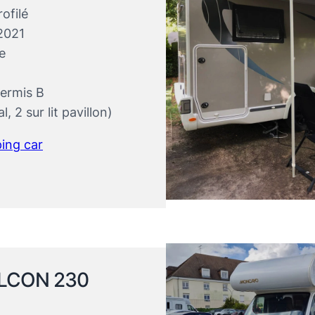
ofilé
 2021
e
Permis B
l, 2 sur lit pavillon)
ing car
ALCON 230