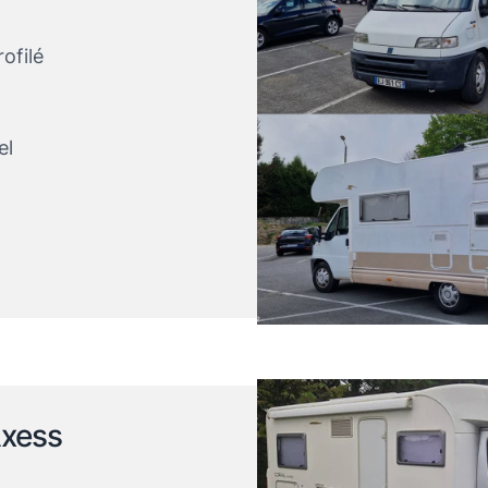
ofilé
el
Axess