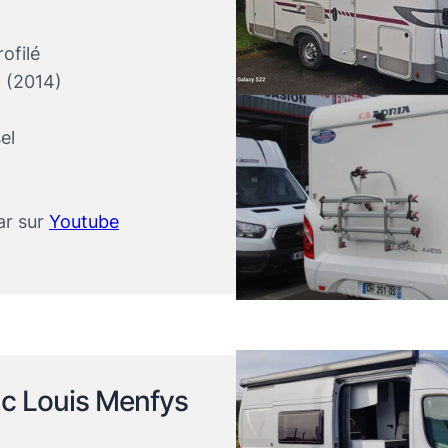
ofilé
F (2014)
sel
ar sur
Youtube
c Louis Menfys