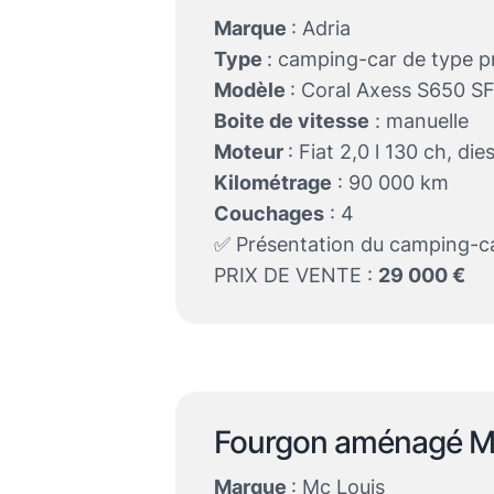
Marque
: Adria
Type
: camping-car de type pr
Modèle
: Coral Axess S650 S
Boite de vitesse
: manuelle
Moteur
: Fiat 2,0 l 130 ch, die
Kilométrage
: 90 000 km
Couchages
: 4
✅ Présentation du camping-c
PRIX DE VENTE :
29 000 €
Fourgon aménagé M
Marque
: Mc Louis