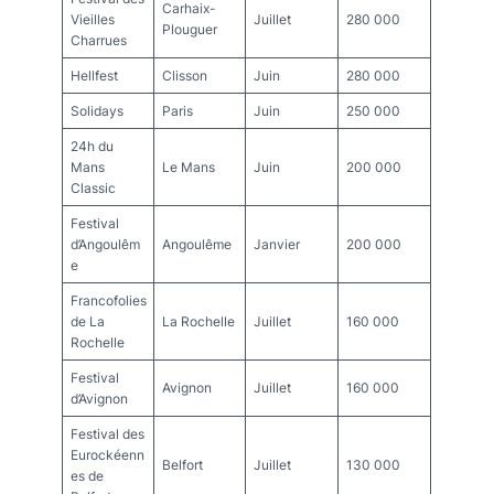
Carhaix-
Vieilles
Juillet
280 000
Plouguer
Charrues
Hellfest
Clisson
Juin
280 000
Solidays
Paris
Juin
250 000
24h du
Mans
Le Mans
Juin
200 000
Classic
Festival
d’Angoulêm
Angoulême
Janvier
200 000
e
Francofolies
de La
La Rochelle
Juillet
160 000
Rochelle
Festival
Avignon
Juillet
160 000
d’Avignon
Festival des
Eurockéenn
Belfort
Juillet
130 000
es de