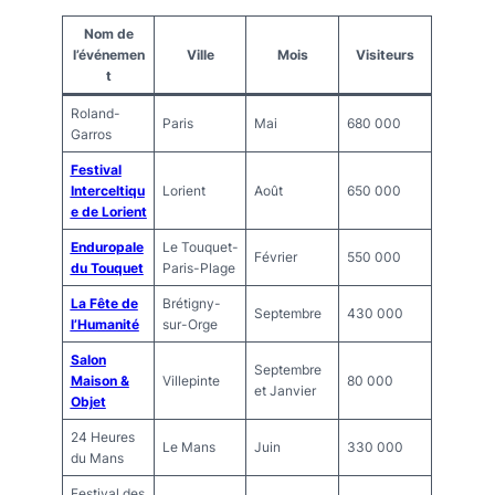
Nom de
l’événemen
Ville
Mois
Visiteurs
t
Roland-
Paris
Mai
680 000
Garros
Festival
Interceltiqu
Lorient
Août
650 000
e de Lorient
Enduropale
Le Touquet-
Février
550 000
du Touquet
Paris-Plage
La Fête de
Brétigny-
Septembre
430 000
l’Humanité
sur-Orge
Salon
Septembre
Maison &
Villepinte
80 000
et Janvier
Objet
24 Heures
Le Mans
Juin
330 000
du Mans
Festival des