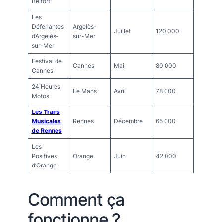
Belfort
Les
Déferlantes
Argelès-
Juillet
120 000
d’Argelès-
sur-Mer
sur-Mer
Festival de
Cannes
Mai
80 000
Cannes
24 Heures
Le Mans
Avril
78 000
Motos
Les Trans
Musicales
Rennes
Décembre
65 000
de Rennes
Les
Positives
Orange
Juin
42 000
d’Orange
Comment ça
fonctionne ?