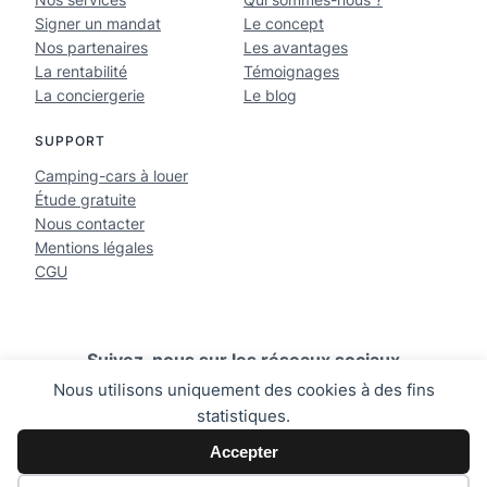
Signer un mandat
Le concept
Nos partenaires
Les avantages
La rentabilité
Témoignages
La conciergerie
Le blog
SUPPORT
Camping-cars à louer
Étude gratuite
Nous contacter
Mentions légales
CGU
Suivez-nous sur les réseaux sociaux
Nous utilisons uniquement des cookies à des fins
LinkedIn
Facebook
Instagram
YouTube
statistiques.
Accepter