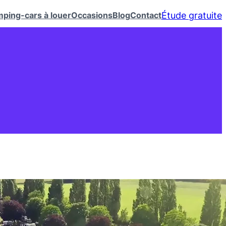
Étude gratuite
ping-cars à louer
Occasions
Blog
Contact