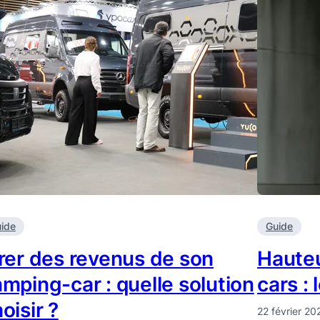
ide
Guide
rer des revenus de son
Haute
mping-car : quelle solution
cars : 
oisir ?
22 février 20