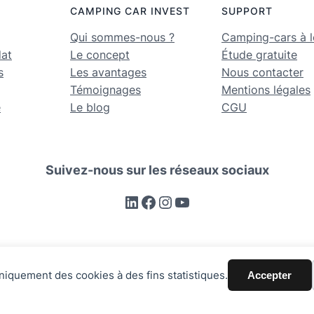
CAMPING CAR INVEST
SUPPORT
Qui sommes-nous ?
Camping-cars à l
dat
Le concept
Étude gratuite
s
Les avantages
Nous contacter
Témoignages
Mentions légales
e
Le blog
CGU
Suivez-nous sur les réseaux sociaux
LinkedIn
Facebook
Instagram
YouTube
gestion locative et conciergerie pour les propriétaires de camping-c
niquement des cookies à des fins statistiques.
Accepter