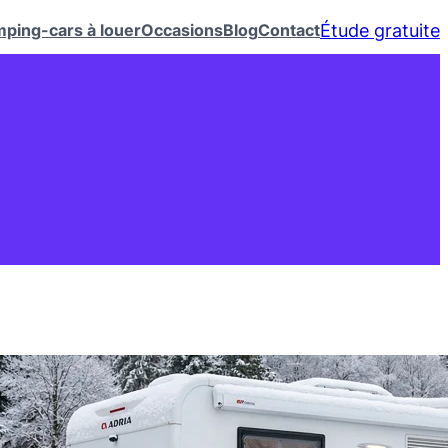
Étude gratuite
ping-cars à louer
Occasions
Blog
Contact