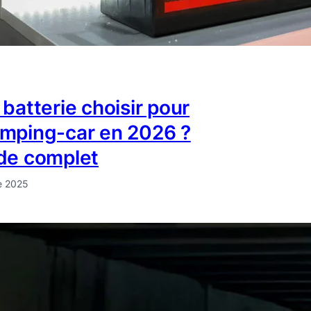
 batterie choisir pour
mping-car en 2026 ?
de complet
e 2025