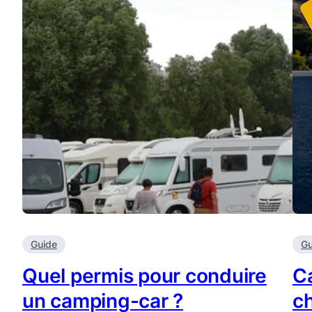
Guide
Gu
Quel permis pour conduire
C
un camping-car ?
ch