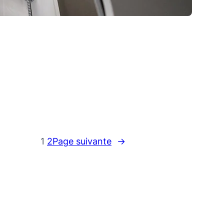
1
2
Page suivante
→