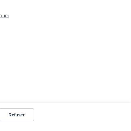
ouer
ars • Tous droits réservés
Refuser