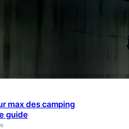
ur max des camping
le guide
25