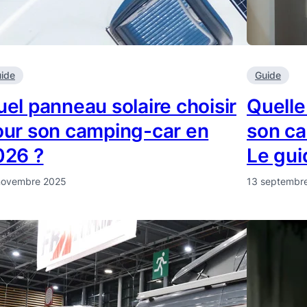
ide
Guide
el panneau solaire choisir
Quelle
our son camping-car en
son ca
026 ?
Le gui
novembre 2025
13 septembr